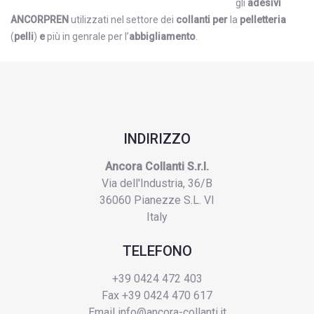
gli
adesivi
ANCORPREN
utilizzati nel settore dei
collanti per
la
pelletteria
(
pelli
)
e
più in genrale per l’
abbigliamento
.
INDIRIZZO
Ancora Collanti S.r.l.
Via dell'Industria, 36/B
36060 Pianezze S.L. VI
Italy
TELEFONO
+39 0424 472 403
Fax +39 0424 470 617
Email
info@ancora-collanti.it