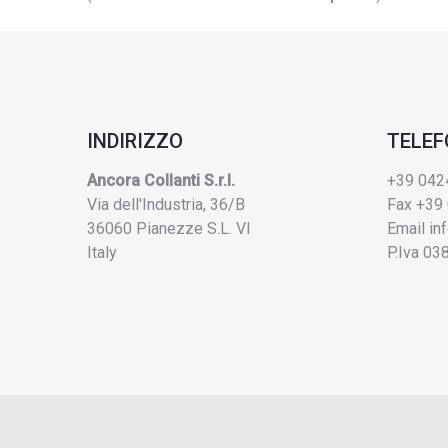
INDIRIZZO
TELE
Ancora Collanti S.r.l.
+39 042
Via dell'Industria, 36/B
Fax +39
36060 Pianezze S.L. VI
Email
in
Italy
P.Iva 0