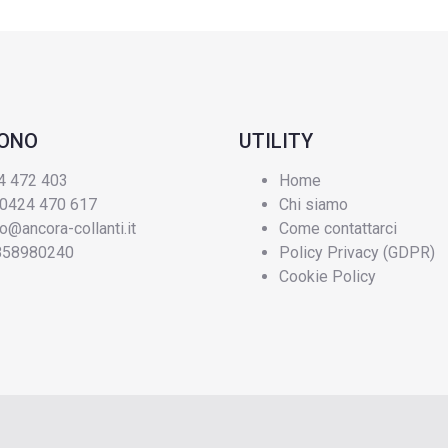
FONO
UTILITY
4 472 403
Home
 0424 470 617
Chi siamo
fo@ancora-collanti.it
Come contattarci
3858980240
Policy Privacy (GDPR)
Cookie Policy