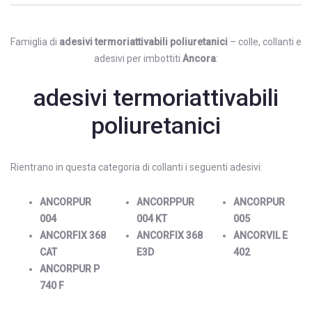
Famiglia di
adesivi termoriattivabili poliuretanici
–
colle
, collanti e
adesivi per imbottiti
Ancora
:
adesivi termoriattivabili
poliuretanici
Rientrano in questa categoria di collanti i seguenti adesivi:
ANCORPUR
ANCORPPUR
ANCORPUR
004
004 KT
005
ANCORFIX 368
ANCORFIX 368
ANCORVIL E
CAT
E3D
402
ANCORPUR P
740 F