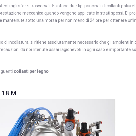
nti agli sforzi trasversali. Esistono due tipi principali di collanti poliure
restazione meccanica quando vengono applicate in strati spessi. E’ propr
mantenute sotto una morsa per non meno di 24 ore per ottenere un’incol
o di incollatura, si ritiene assolutamente necessario che gli ambienti in 
cauzioni da noi ritenute assai ragionevoli. In ogni caso è importante s
seguenti
collanti per legno
:
P 18 M