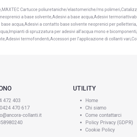
he,MAXTEC Cartucce poliuretaniche/elastomeriche/ms polimeri,Catalizzat
 neoprenici a base solvente,Adesivi a base acqua,Adesivi termoriattivabili
 base acqua,Adesivi a contatto base solvente neoprenici per pelletteri
 acqua,Impianti di spruzzatura per adesivi all'acqua mono e bicomponenti
e,Adesivi termofondenti,Accessori per l'applicazione di collanti vari,Colle
FONO
UTILITY
4 472 403
Home
 0424 470 617
Chi siamo
fo@ancora-collanti.it
Come contattarci
3858980240
Policy Privacy (GDPR)
Cookie Policy