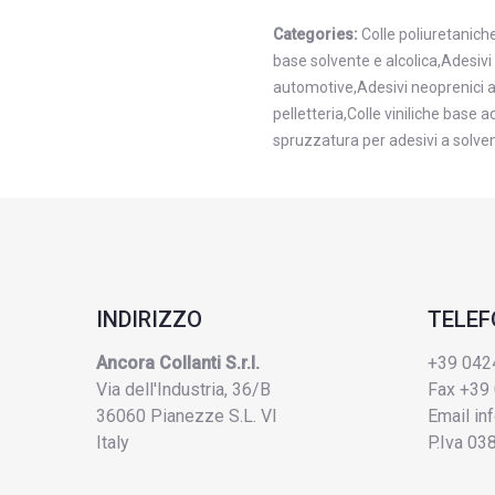
Categories:
Colle poliuretanic
base solvente e alcolica,Adesivi
automotive,Adesivi neoprenici a
pelletteria,Colle viniliche base
spruzzatura per adesivi a solvent
INDIRIZZO
TELE
Ancora Collanti S.r.l.
+39 042
Via dell'Industria, 36/B
Fax +39
36060 Pianezze S.L. VI
Email
in
Italy
P.Iva 0