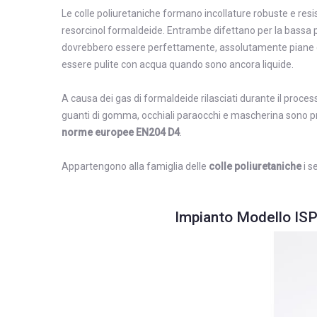
Le colle poliuretaniche formano incollature robuste e resiste
resorcinol formaldeide. Entrambe difettano per la bassa p
dovrebbero essere perfettamente, assolutamente piane e 
essere pulite con acqua quando sono ancora liquide.
A causa dei gas di formaldeide rilasciati durante il process
guanti di gomma, occhiali paraocchi e mascherina sono pre
norme europee EN204 D4
.
Appartengono alla famiglia delle
colle poliuretaniche
i 
Impianto Modello IS