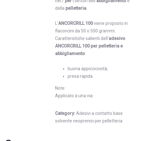
nei /
per
i settori dell’
abbigliamento
e
della
pelletteria
.
L’
ANCORCRILL 100
viene proposto in
flaconcini da 50 o 500 grammi.
Caratteristiche salienti dell’
adesivo
ANCORCRILL 100 per pelletteria e
abbigliamento
:
buona appiccicosità;
presa rapida.
Note:
Applicato a una via.
Category:
Adesivi a contatto base
solvente neoprenici per pelletteria