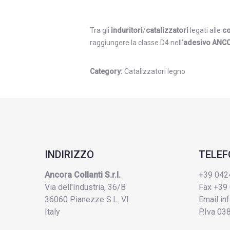
Tra gli
induritori
/
catalizzatori
legati alle
co
raggiungere la classe D4 nell’
adesivo ANC
Category:
Catalizzatori legno
INDIRIZZO
TELE
Ancora Collanti S.r.l.
+39 042
Via dell'Industria, 36/B
Fax +39
36060 Pianezze S.L. VI
Email
in
Italy
P.Iva 0