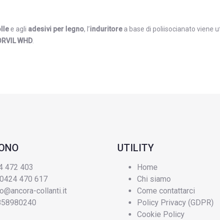
lle
e agli
adesivi per legno
, l’
induritore
a base di poliisocianato viene u
ORVIL WHD
.
FONO
UTILITY
4 472 403
Home
 0424 470 617
Chi siamo
fo@ancora-collanti.it
Come contattarci
3858980240
Policy Privacy (GDPR)
Cookie Policy